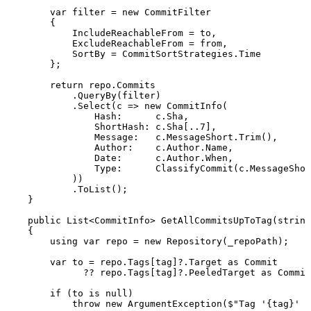
        var
 filter 
=
 new
 CommitFilter
        {
            IncludeReachableFrom 
=
 to
,
            ExcludeReachableFrom 
=
 from
,
            SortBy 
=
 CommitSortStrategies
.
Time
        };
        return
 repo
.
Commits
            .
QueryBy
(filter)
            .
Select
(c 
=>
 new
 CommitInfo
(
                Hash
:
      c
.
Sha
,
                ShortHash
:
 c
.
Sha
[
..
7
]
,
                Message
:
   c
.
MessageShort
.
Trim
()
,
                Author
:
    c
.
Author
.
Name
,
                Date
:
      c
.
Author
.
When
,
                Type
:
      ClassifyCommit
(
c
.
MessageShor
            ))
            .
ToList
();
    }
    public
 List
<
CommitInfo
> 
GetAllCommitsUpToTag
(
string
    {
        using
 var
 repo 
=
 new
 Repository
(_repoPath);
        var
 to 
=
 repo
.
Tags
[tag]
?
.
Target
 as
 Commit
              ??
 repo
.
Tags
[tag]
?
.
PeeledTarget
 as
 Commit
        if
 (to 
is
 null
)
            throw
 new
 ArgumentException
(
$"
Tag '
{
tag
}
' n