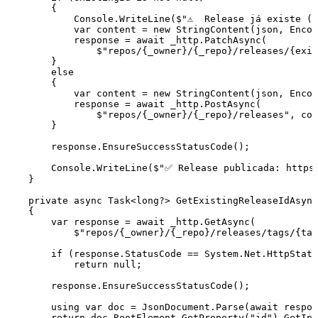
        {
            Console
.
WriteLine
(
$"
⚠️  Release já existe (
            var
 content 
=
 new
 StringContent
(json
,
 Encod
            response 
=
 await
 _http
.
PatchAsync
(
                $"
repos/
{
_owner
}
/
{
_repo
}
/releases/
{
exis
        }
        else
        {
            var
 content 
=
 new
 StringContent
(json
,
 Encod
            response 
=
 await
 _http
.
PostAsync
(
                $"
repos/
{
_owner
}
/
{
_repo
}
/releases
"
,
 con
        }
        response
.
EnsureSuccessStatusCode
();
        Console
.
WriteLine
(
$"
✅ Release publicada: https
    }
    private
 async
 Task
<
long
?
> 
GetExistingReleaseIdAsync
    {
        var
 response 
=
 await
 _http
.
GetAsync
(
            $"
repos/
{
_owner
}
/
{
_repo
}
/releases/tags/
{
tag
        if
 (
response
.
StatusCode
 ==
 System
.
Net
.
HttpStatu
            return
 null
;
        response
.
EnsureSuccessStatusCode
();
        using
 var
 doc 
=
 JsonDocument
.
Parse
(
await
 respon
        return
 doc
.
RootElement
.
GetProperty
(
"
id
"
)
.
GetInt