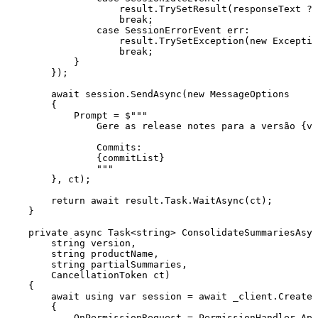
                    result
.
TrySetResult
(responseText 
??
                    break
;
                case
 SessionErrorEvent
 err
:
                    result
.
TrySetException
(
new
 Exceptio
                    break
;
            }
        });
        await
 session
.
SendAsync
(
new
 MessageOptions
        {
            Prompt 
=
 $"""
                Gere as release notes para a versão 
{
ve
                Commits:
                {
commitList
}
                """
        }
,
 ct);
        return
 await
 result
.
Task
.
WaitAsync
(ct);
    }
    private
 async
 Task
<
string
> 
ConsolidateSummariesAsyn
        string
 version
,
        string
 productName
,
        string
 partialSummaries
,
        CancellationToken
 ct)
    {
        await
 using
 var
 session 
=
 await
 _client
.
CreateS
        {
            OnPermissionRequest 
=
 PermissionHandler
.
App