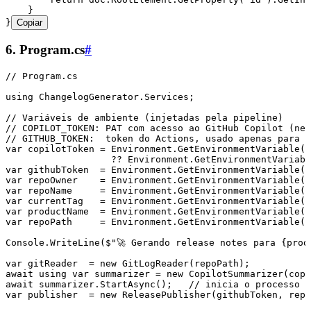
    }
}
Copiar
6. Program.cs
#
// Program.cs
using
 ChangelogGenerator
.
Services
;
// Variáveis de ambiente (injetadas pela pipeline)
// COPILOT_TOKEN: PAT com acesso ao GitHub Copilot (nec
// GITHUB_TOKEN:  token do Actions, usado apenas para p
var
 copilotToken 
=
 Environment
.
GetEnvironmentVariable
(
"
                   ??
 Environment
.
GetEnvironmentVariabl
var
 githubToken  
=
 Environment
.
GetEnvironmentVariable
(
"
var
 repoOwner    
=
 Environment
.
GetEnvironmentVariable
(
"
var
 repoName     
=
 Environment
.
GetEnvironmentVariable
(
"
var
 currentTag   
=
 Environment
.
GetEnvironmentVariable
(
"
var
 productName  
=
 Environment
.
GetEnvironmentVariable
(
"
var
 repoPath     
=
 Environment
.
GetEnvironmentVariable
(
"
Console
.
WriteLine
(
$"
🚀 Gerando release notes para 
{
prod
var
 gitReader  
=
 new
 GitLogReader
(repoPath);
await
 using
 var
 summarizer 
=
 new
 CopilotSummarizer
(copi
await
 summarizer
.
StartAsync
();   
// inicia o processo d
var
 publisher  
=
 new
 ReleasePublisher
(githubToken
,
 repo