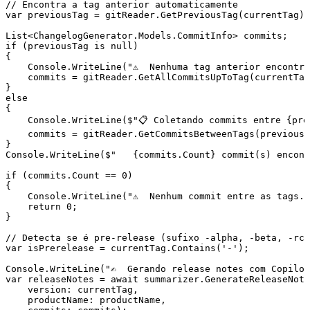
// Encontra a tag anterior automaticamente
var
 previousTag 
=
 gitReader
.
GetPreviousTag
(currentTag);
List
<
ChangelogGenerator
.
Models
.
CommitInfo
> commits;
if
 (previousTag 
is
 null
)
{
    Console
.
WriteLine
(
"
⚠️  Nenhuma tag anterior encontr
    commits 
=
 gitReader
.
GetAllCommitsUpToTag
(currentTag
}
else
{
    Console
.
WriteLine
(
$"
📋 Coletando commits entre 
{
pre
    commits 
=
 gitReader
.
GetCommitsBetweenTags
(previousT
}
Console
.
WriteLine
(
$"
   {
commits
.
Count
}
 commit(s) encont
if
 (
commits
.
Count
 ==
 0
)
{
    Console
.
WriteLine
(
"
⚠️  Nenhum commit entre as tags.
    return
 0
;
}
// Detecta se é pre-release (sufixo -alpha, -beta, -rc)
var
 isPrerelease 
=
 currentTag
.
Contains
(
'-'
);
Console
.
WriteLine
(
"
✍️  Gerando release notes com Copilo
var
 releaseNotes 
=
 await
 summarizer
.
GenerateReleaseNote
    version
:
 currentTag
,
    productName
:
 productName
,