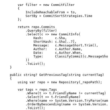
        var
 filter 
=
 new
 CommitFilter
        {
            IncludeReachableFrom 
=
 to
,
            SortBy 
=
 CommitSortStrategies
.
Time
        };
        return
 repo
.
Commits
            .
QueryBy
(filter)
            .
Select
(c 
=>
 new
 CommitInfo
(
                Hash
:
      c
.
Sha
,
                ShortHash
:
 c
.
Sha
[
..
7
]
,
                Message
:
   c
.
MessageShort
.
Trim
()
,
                Author
:
    c
.
Author
.
Name
,
                Date
:
      c
.
Author
.
When
,
                Type
:
      ClassifyCommit
(
c
.
MessageShor
            ))
            .
ToList
();
    }
    public
 string
?
 GetPreviousTag
(
string
 currentTag)
    {
        using
 var
 repo 
=
 new
 Repository
(_repoPath);
        var
 tags 
=
 repo
.
Tags
            .
Where
(t 
=>
 t
.
FriendlyName
 !=
 currentTag)
            .
Select
(t 
=>
 t
.
FriendlyName
)
            .
Where
(name 
=>
 System
.
Version
.
TryParse
(
name
            .
OrderByDescending
(name 
=>
 System
.
Version
.
P
            .
ToList
();