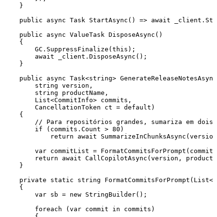
    }
    public
 async
 Task
 StartAsync
() 
=>
 await
 _client
.
Sta
    public
 async
 ValueTask
 DisposeAsync
()
    {
        GC
.
SuppressFinalize
(
this
);
        await
 _client
.
DisposeAsync
();
    }
    public
 async
 Task
<
string
> 
GenerateReleaseNotesAsync
        string
 version
,
        string
 productName
,
        List
<
CommitInfo
> commits
,
        CancellationToken
 ct 
=
 default
)
    {
        // Para repositórios grandes, sumariza em dois 
        if
 (
commits
.
Count
 >
 80
)
            return
 await
 SummarizeInChunksAsync
(version
        var
 commitList 
=
 FormatCommitsForPrompt
(commits
        return
 await
 CallCopilotAsync
(version
,
 productN
    }
    private
 static
 string
 FormatCommitsForPrompt
(
List
<
C
    {
        var
 sb 
=
 new
 StringBuilder
();
        foreach
 (
var
 commit 
in
 commits)
        {