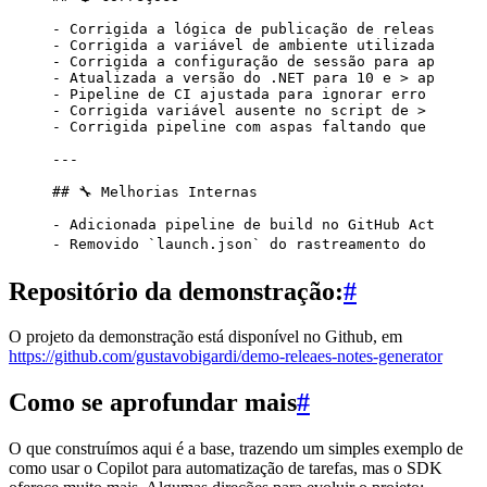
-
 Corrigida a lógica de publicação de releases > p
-
 Corrigida a variável de ambiente utilizada na >
-
 Corrigida a configuração de sessão para aprovar 
-
 Atualizada a versão do .NET para 10 e > aprimor
-
 Pipeline de CI ajustada para ignorar erro > quan
-
 Corrigida variável ausente no script de > instal
-
 Corrigida pipeline com aspas faltando que > caus
---
## 🔧 Melhorias Internas
-
 Adicionada pipeline de build no GitHub Actions >
-
 Removido 
`launch.json`
 do rastreamento do Git > 
Repositório da demonstração:
#
O projeto da demonstração está disponível no Github, em
https://github.com/gustavobigardi/demo-releaes-notes-generator
Como se aprofundar mais
#
O que construímos aqui é a base, trazendo um simples exemplo de
como usar o Copilot para automatização de tarefas, mas o SDK