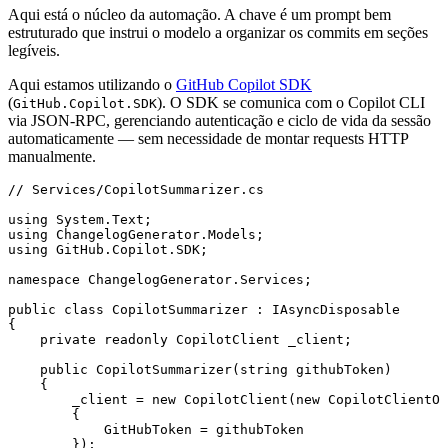
Aqui está o núcleo da automação. A chave é um prompt bem
estruturado que instrui o modelo a organizar os commits em seções
legíveis.
Aqui estamos utilizando o
GitHub Copilot SDK
(
). O SDK se comunica com o Copilot CLI
GitHub.Copilot.SDK
via JSON-RPC, gerenciando autenticação e ciclo de vida da sessão
automaticamente — sem necessidade de montar requests HTTP
manualmente.
// Services/CopilotSummarizer.cs
using
 System
.
Text
;
using
 ChangelogGenerator
.
Models
;
using
 GitHub
.
Copilot
.
SDK
;
namespace
 ChangelogGenerator
.
Services
;
public
 class
 CopilotSummarizer
 :
 IAsyncDisposable
{
    private
 readonly
 CopilotClient
 _client;
    public
 CopilotSummarizer
(
string
 githubToken)
    {
        _client 
=
 new
 CopilotClient
(
new
 CopilotClientOp
        {
            GitHubToken 
=
 githubToken
        });