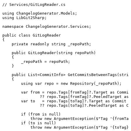
// Services/GitLogReader.cs
using
 ChangelogGenerator
.
Models
;
using
 LibGit2Sharp
;
namespace
 ChangelogGenerator
.
Services
;
public
 class
 GitLogReader
{
    private
 readonly
 string
 _repoPath;
    public
 GitLogReader
(
string
 repoPath)
    {
        _repoPath 
=
 repoPath;
    }
    public
 List
<
CommitInfo
> 
GetCommitsBetweenTags
(
strin
    {
        using
 var
 repo 
=
 new
 Repository
(_repoPath);
        var
 from 
=
 repo
.
Tags
[fromTag]
?
.
Target
 as
 Commit
                ??
 repo
.
Tags
[fromTag]
?
.
PeeledTarget
 as
 
        var
 to   
=
 repo
.
Tags
[toTag]
?
.
Target
 as
 Commit
                ??
 repo
.
Tags
[toTag]
?
.
PeeledTarget
 as
 Co
        if
 (from 
is
 null
)
            throw
 new
 ArgumentException
(
$"
Tag '
{
fromTag
        if
 (to 
is
 null
)
            throw
 new
 ArgumentException
(
$"
Tag '
{
toTag
}
'