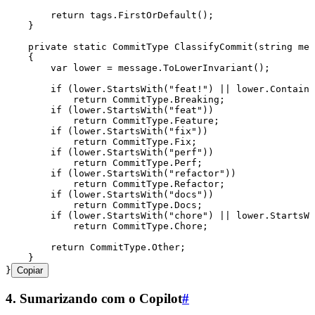
        return
 tags
.
FirstOrDefault
();
    }
    private
 static
 CommitType
 ClassifyCommit
(
string
 mes
    {
        var
 lower 
=
 message
.
ToLowerInvariant
();
        if
 (
lower
.
StartsWith
(
"
feat!
"
) 
||
 lower
.
Contains
            return
 CommitType
.
Breaking
;
        if
 (
lower
.
StartsWith
(
"
feat
"
))
            return
 CommitType
.
Feature
;
        if
 (
lower
.
StartsWith
(
"
fix
"
))
            return
 CommitType
.
Fix
;
        if
 (
lower
.
StartsWith
(
"
perf
"
))
            return
 CommitType
.
Perf
;
        if
 (
lower
.
StartsWith
(
"
refactor
"
))
            return
 CommitType
.
Refactor
;
        if
 (
lower
.
StartsWith
(
"
docs
"
))
            return
 CommitType
.
Docs
;
        if
 (
lower
.
StartsWith
(
"
chore
"
) 
||
 lower
.
StartsWi
            return
 CommitType
.
Chore
;
        return
 CommitType
.
Other
;
    }
}
Copiar
4. Sumarizando com o Copilot
#