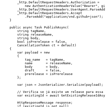
        _http
.
DefaultRequestHeaders
.
Authorization
 =
            new
 AuthenticationHeaderValue
(
"
Bearer
"
,
 git
        _http
.
DefaultRequestHeaders
.
UserAgent
.
ParseAdd
(
        _http
.
DefaultRequestHeaders
.
Accept
            .
ParseAdd
(
"
application/vnd.github+json
"
);
    }
    public
 async
 Task
 PublishAsync
(
        string
 tagName
,
        string
 releaseName
,
        string
 body
,
        bool
 isPrerelease 
=
 false
,
        CancellationToken
 ct 
=
 default
)
    {
        var
 payload 
=
 new
        {
            tag_name   
=
 tagName
,
            name       
=
 releaseName
,
            body       
=
 body
,
            draft      
=
 false
,
            prerelease 
=
 isPrerelease
        };
        var
 json 
=
 JsonSerializer
.
Serialize
(payload);
        // Verifica se já existe um release para essa t
        var
 existingId 
=
 await
 GetExistingReleaseIdAsyn
        HttpResponseMessage
 response;
        if
 (existingId 
is
 not
 null
)