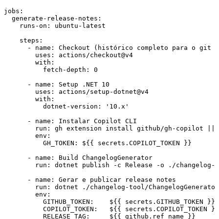
jobs
:
  generate-release-notes
:
    runs-on
:
 ubuntu-latest
    steps
:
      - 
name
:
 Checkout (histórico completo para o git l
        uses
:
 actions/checkout@v4
        with
:
          fetch-depth
:
 0
      - 
name
:
 Setup .NET 10
        uses
:
 actions/setup-dotnet@v4
        with
:
          dotnet-version
:
 '
10.x
'
      - 
name
:
 Instalar Copilot CLI
        run
:
 gh extension install github/gh-copilot || 
        env
:
          GH_TOKEN
:
 ${{ secrets.COPILOT_TOKEN }}
      - 
name
:
 Build ChangelogGenerator
        run
:
 dotnet publish -c Release -o ./changelog-t
      - 
name
:
 Gerar e publicar release notes
        run
:
 dotnet ./changelog-tool/ChangelogGenerator
        env
:
          GITHUB_TOKEN
:
    ${{ secrets.GITHUB_TOKEN }}
 
          COPILOT_TOKEN
:
   ${{ secrets.COPILOT_TOKEN }}
          RELEASE_TAG
:
     ${{ github.ref_name }}