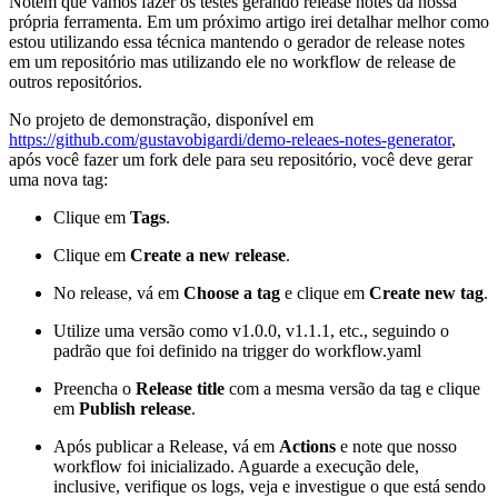
Notem que vamos fazer os testes gerando release notes da nossa
própria ferramenta. Em um próximo artigo irei detalhar melhor como
estou utilizando essa técnica mantendo o gerador de release notes
em um repositório mas utilizando ele no workflow de release de
outros repositórios.
No projeto de demonstração, disponível em
https://github.com/gustavobigardi/demo-releaes-notes-generator
,
após você fazer um fork dele para seu repositório, você deve gerar
uma nova tag:
Clique em
Tags
.
Clique em
Create a new release
.
No release, vá em
Choose a tag
e clique em
Create new tag
.
Utilize uma versão como v1.0.0, v1.1.1, etc., seguindo o
padrão que foi definido na trigger do workflow.yaml
Preencha o
Release title
com a mesma versão da tag e clique
em
Publish release
.
Após publicar a Release, vá em
Actions
e note que nosso
workflow foi inicializado. Aguarde a execução dele,
inclusive, verifique os logs, veja e investigue o que está sendo