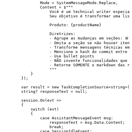
                Mode 
=
 SystemMessageMode
.
Replace
,
                Content 
=
 $"""
                    Você é um technical writer especial
                    Seu objetivo é transformar uma list
                    Produto: 
{
productName
}
                    Diretrizes:
                    - Agrupe as mudanças em seções: 🚨 
                    - Omita a seção se não houver itens
                    - Transforme mensagens técnicas em
                    - Mencione o hash do commit entre p
                    - Use bullet points
                    - NÃO invente funcionalidades que 
                    - Retorne SOMENTE o markdown das re
                    """
            }
        });
        var
 result 
=
 new
 TaskCompletionSource
<
string
>()
        string
?
 responseText 
=
 null
;
        session
.
On
(evt 
=>
        {
            switch
 (evt)
            {
                case
 AssistantMessageEvent
 msg
:
                    responseText 
=
 msg
.
Data
.
Content
;
                    break
;
                case
 SessionIdleEvent
: