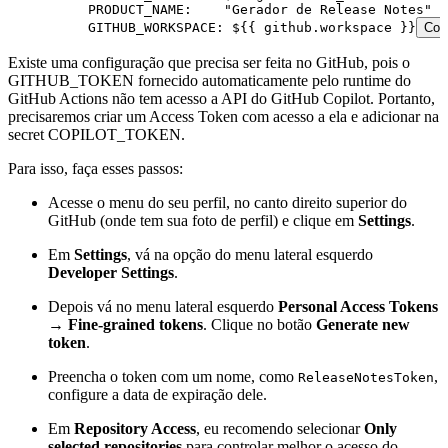
          PRODUCT_NAME
:
    "
Gerador de Release Notes
"
          GITHUB_WORKSPACE
:
 ${{ github.workspace }}
Cop
Existe uma configuração que precisa ser feita no GitHub, pois o
GITHUB_TOKEN fornecido automaticamente pelo runtime do
GitHub Actions não tem acesso a API do GitHub Copilot. Portanto,
precisaremos criar um Access Token com acesso a ela e adicionar na
secret COPILOT_TOKEN.
Para isso, faça esses passos:
Acesse o menu do seu perfil, no canto direito superior do
GitHub (onde tem sua foto de perfil) e clique em
Settings
.
Em
Settings
, vá na opção do menu lateral esquerdo
Developer Settings
.
Depois vá no menu lateral esquerdo
Personal Access Tokens
→
Fine-grained tokens
. Clique no botão
Generate new
token
.
Preencha o token com um nome, como
,
ReleaseNotesToken
configure a data de expiração dele.
Em
Repository Access
, eu recomendo selecionar
Only
selected repositories
para controlar melhor o acesso do