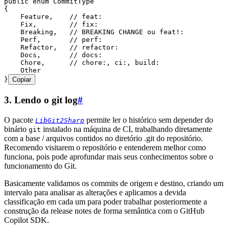
public
 enum
 CommitType
{
    Feature
,
    // feat:
    Fix
,
        // fix:
    Breaking
,
   // BREAKING CHANGE ou feat!:
    Perf
,
       // perf:
    Refactor
,
   // refactor:
    Docs
,
       // docs:
    Chore
,
      // chore:, ci:, build:
    Other
}
Copiar
3. Lendo o git log
#
O pacote
permite ler o histórico sem depender do
LibGit2Sharp
binário
instalado na máquina de CI, trabalhando diretamente
git
com a base / arquivos contidos no diretório .git do repositório.
Recomendo visitarem o repositório e entenderem melhor como
funciona, pois pode aprofundar mais seus conhecimentos sobre o
funcionamento do Git.
Basicamente validamos os commits de origem e destino, criando um
intervalo para analisar as alterações e aplicamos a devida
classificação em cada um para poder trabalhar posteriormente a
construção da release notes de forma semântica com o GitHub
Copilot SDK.