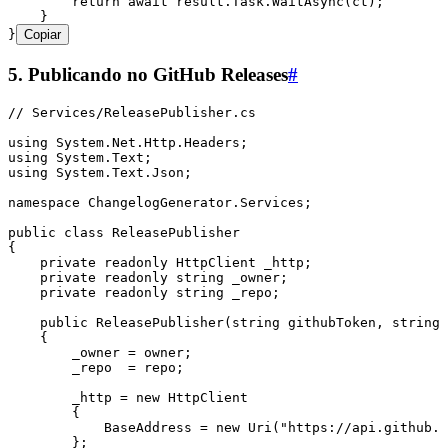
        return
 await
 result
.
Task
.
WaitAsync
(ct);
    }
}
Copiar
5. Publicando no GitHub Releases
#
// Services/ReleasePublisher.cs
using
 System
.
Net
.
Http
.
Headers
;
using
 System
.
Text
;
using
 System
.
Text
.
Json
;
namespace
 ChangelogGenerator
.
Services
;
public
 class
 ReleasePublisher
{
    private
 readonly
 HttpClient
 _http;
    private
 readonly
 string
 _owner;
    private
 readonly
 string
 _repo;
    public
 ReleasePublisher
(
string
 githubToken
,
 string
 
    {
        _owner 
=
 owner;
        _repo  
=
 repo;
        _http 
=
 new
 HttpClient
        {
            BaseAddress 
=
 new
 Uri
(
"
https://api.github.c
        };