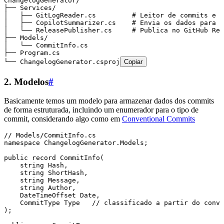
ChangelogGenerator/
├── Services/
│   ├── GitLogReader.cs         # Leitor de commits e d
│   ├── CopilotSummarizer.cs    # Envia os dados para o
│   └── ReleasePublisher.cs     # Publica no GitHub Rel
├── Models/
│   └── CommitInfo.cs
├── Program.cs
└── ChangelogGenerator.csproj
Copiar
2. Modelos
#
Basicamente temos um modelo para armazenar dados dos commits
de forma estruturada, incluindo um enumerador para o tipo de
commit, considerando algo como em
Conventional Commits
// Models/CommitInfo.cs
namespace
 ChangelogGenerator
.
Models
;
public
 record
 CommitInfo
(
    string
 Hash
,
    string
 ShortHash
,
    string
 Message
,
    string
 Author
,
    DateTimeOffset
 Date
,
    CommitType
 Type   
// classificado a partir do conve
);