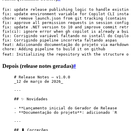
fix: update release publishing logic to handle existing
fix: update environment variable for Copilot CLI instal
chore: remove launch.json from git tracking (contains s
fix: approve all permission requests in session configu
fix: update .NET version to 10 and improve commit retri
fix(ci): ignore error when gh copilot is already a buil
fix: Corrigindo variável faltando no isntall do Copilot
fix: Corrigindo pipeline incorreta faltando aspas
feat: Adicionando documentação do projeto via markdown 
chore: Adding pipeline to build it on github
feat: Initializing the repository with the structure of
Depois (release notes geradas)
#
# Release Notes — v1.0.0
_
12 de março de 2026
_
---
## ✨ Novidades
-
 **
Lançamento inicial do Gerador de Release > Not
-
 **
Documentação do projeto
**
: adicionado 
`README.
---
## 🐛 Correções