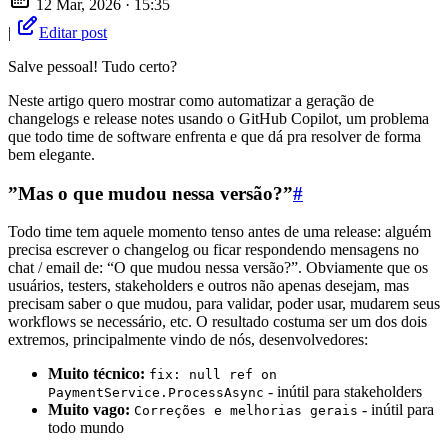
12 Mar, 2026 · 15:35
|
Editar post
Salve pessoal! Tudo certo?
Neste artigo quero mostrar como automatizar a geração de
changelogs e release notes usando o GitHub Copilot, um problema
que todo time de software enfrenta e que dá pra resolver de forma
bem elegante.
”Mas o que mudou nessa versão?”
#
Todo time tem aquele momento tenso antes de uma release: alguém
precisa escrever o changelog ou ficar respondendo mensagens no
chat / email de: “O que mudou nessa versão?”. Obviamente que os
usuários, testers, stakeholders e outros não apenas desejam, mas
precisam saber o que mudou, para validar, poder usar, mudarem seus
workflows se necessário, etc. O resultado costuma ser um dos dois
extremos, principalmente vindo de nós, desenvolvedores:
Muito técnico:
fix: null ref on
- inútil para stakeholders
PaymentService.ProcessAsync
Muito vago:
- inútil para
Correções e melhorias gerais
todo mundo