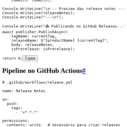
    commits
:
 commits);
Console
.
WriteLine
(
"
\n
--- Preview das release notes ---
"
Console
.
WriteLine
(releaseNotes);
Console
.
WriteLine
(
"
---
\n
"
);
Console
.
WriteLine
(
"
📤 Publicando no GitHub Releases...
"
await
 publisher
.
PublishAsync
(
    tagName
:
 currentTag
,
    releaseName
:
 $"
{
productName
}
 {
currentTag
}
"
,
    body
:
 releaseNotes
,
    isPrerelease
:
 isPrerelease);
return
 0
;
Copiar
Pipeline no GitHub Actions
#
# .github/workflows/release.yml
name
:
 Release Notes
on
:
  push
:
    tags
:
      - 
'
v*.*.*
'
permissions
:
  contents
:
 write
   # necessário para criar releases