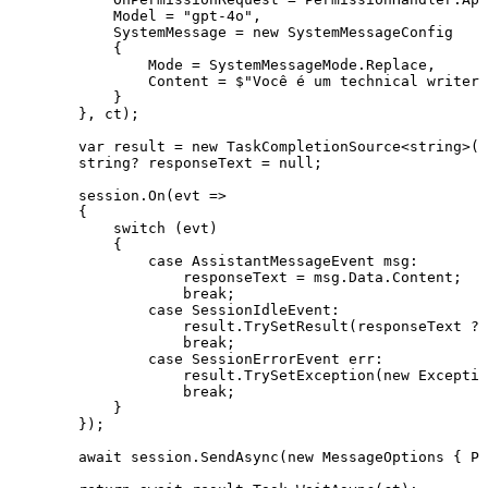
            Model 
=
 "
gpt-4o
"
,
            SystemMessage 
=
 new
 SystemMessageConfig
            {
                Mode 
=
 SystemMessageMode
.
Replace
,
                Content 
=
 $"
Você é um technical writer
            }
        }
,
 ct);
        var
 result 
=
 new
 TaskCompletionSource
<
string
>()
        string
?
 responseText 
=
 null
;
        session
.
On
(evt 
=>
        {
            switch
 (evt)
            {
                case
 AssistantMessageEvent
 msg
:
                    responseText 
=
 msg
.
Data
.
Content
;
                    break
;
                case
 SessionIdleEvent
:
                    result
.
TrySetResult
(responseText 
??
                    break
;
                case
 SessionErrorEvent
 err
:
                    result
.
TrySetException
(
new
 Exceptio
                    break
;
            }
        });
        await
 session
.
SendAsync
(
new
 MessageOptions
 { Pr