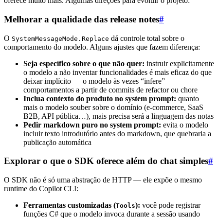
oferece muito mais. Algumas direções para evoluir o projeto:
Melhorar a qualidade das release notes
#
O
dá controle total sobre o
SystemMessageMode.Replace
comportamento do modelo. Alguns ajustes que fazem diferença:
Seja específico sobre o que não quer:
instruir explicitamente
o modelo a não inventar funcionalidades é mais eficaz do que
deixar implícito — o modelo às vezes “infere”
comportamentos a partir de commits de refactor ou chore
Inclua contexto do produto no system prompt:
quanto
mais o modelo souber sobre o domínio (e-commerce, SaaS
B2B, API pública…), mais precisa será a linguagem das notas
Pedir markdown puro no system prompt:
evita o modelo
incluir texto introdutório antes do markdown, que quebraria a
publicação automática
Explorar o que o SDK oferece além do chat simples
#
O SDK não é só uma abstração de HTTP — ele expõe o mesmo
runtime do Copilot CLI:
Ferramentas customizadas (
):
você pode registrar
Tools
funções C# que o modelo invoca durante a sessão usando