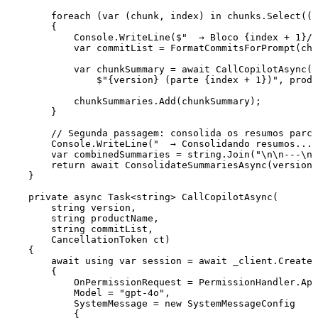
        foreach
 (
var
 (chunk
,
 index) 
in
 chunks
.
Select
((c
        {
            Console
.
WriteLine
(
$"
  → Bloco 
{
index
 +
 1
}
/
{
            var
 commitList 
=
 FormatCommitsForPrompt
(
chu
            var
 chunkSummary 
=
 await
 CallCopilotAsync
(
                $"
{
version
}
 (parte 
{
index
 +
 1
}
)
"
,
 produ
            chunkSummaries
.
Add
(chunkSummary);
        }
        // Segunda passagem: consolida os resumos parci
        Console
.
WriteLine
(
"
  → Consolidando resumos...
"
        var
 combinedSummaries 
=
 string
.
Join
(
"
\n\n
---
\n\
        return
 await
 ConsolidateSummariesAsync
(version
,
    }
    private
 async
 Task
<
string
> 
CallCopilotAsync
(
        string
 version
,
        string
 productName
,
        string
 commitList
,
        CancellationToken
 ct)
    {
        await
 using
 var
 session 
=
 await
 _client
.
CreateS
        {
            OnPermissionRequest 
=
 PermissionHandler
.
App
            Model 
=
 "
gpt-4o
"
,
            SystemMessage 
=
 new
 SystemMessageConfig
            {