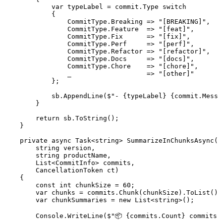
            var
 typeLabel 
=
 commit
.
Type
 switch
            {
                CommitType
.
Breaking
 =>
 "
[BREAKING]
"
,
                CommitType
.
Feature
  =>
 "
[feat]
"
,
                CommitType
.
Fix
      =>
 "
[fix]
"
,
                CommitType
.
Perf
     =>
 "
[perf]
"
,
                CommitType
.
Refactor
 =>
 "
[refactor]
"
,
                CommitType
.
Docs
     =>
 "
[docs]
"
,
                CommitType
.
Chore
    =>
 "
[chore]
"
,
                _
                   =>
 "
[other]
"
            };
            sb
.
AppendLine
(
$"
- 
{
typeLabel
}
 {
commit
.
Messa
        }
        return
 sb
.
ToString
();
    }
    private
 async
 Task
<
string
> 
SummarizeInChunksAsync
(
        string
 version
,
        string
 productName
,
        List
<
CommitInfo
> commits
,
        CancellationToken
 ct)
    {
        const
 int
 chunkSize 
=
 60
;
        var
 chunks 
=
 commits
.
Chunk
(chunkSize)
.
ToList
();
        var
 chunkSummaries 
=
 new
 List
<
string
>();
        Console
.
WriteLine
(
$"
📦 
{
commits
.
Count
}
 commits 