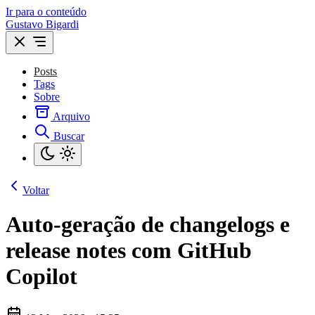
Ir para o conteúdo
Gustavo Bigardi
Posts
Tags
Sobre
Arquivo
Buscar
Voltar
Auto-geração de changelogs e
release notes com GitHub
Copilot