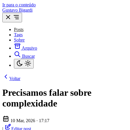
Ir para o conteúdo
Gustavo Bigardi
Posts
Tags
Sobre
Arquivo
Buscar
Voltar
Precisamos falar sobre
complexidade
10 Mar, 2026 · 17:17
|
Editar post