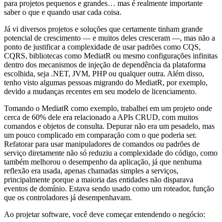
para projetos pequenos e grandes… mas é realmente importante
saber o que e quando usar cada coisa.
Já vi diversos projetos e soluções que certamente tinham grande
potencial de crescimento — e muitos deles cresceram —, mas não a
ponto de justificar a complexidade de usar padrões como CQS,
CQRS, bibliotecas como MediatR ou mesmo configurações infinitas
dentro dos mecanismos de injeção de dependência da plataforma
escolhida, seja .NET, JVM, PHP ou qualquer outra. Além disso,
tenho visto algumas pessoas migrando do MediatR, por exemplo,
devido a mudanças recentes em seu modelo de licenciamento.
Tomando o MediatR como exemplo, trabalhei em um projeto onde
cerca de 60% dele era relacionado a APIs CRUD, com muitos
comandos e objetos de consulta. Depurar não era um pesadelo, mas
um pouco complicado em comparação com o que poderia ser.
Refatorar para usar manipuladores de comandos ou padrões de
serviço diretamente não só reduziu a complexidade do código, como
também melhorou o desempenho da aplicação, já que nenhuma
reflexão era usada, apenas chamadas simples a serviços,
principalmente porque a maioria das entidades não disparava
eventos de domínio. Estava sendo usado como um roteador, função
que os controladores já desempenhavam.
Ao projetar software, você deve começar entendendo o negócio: