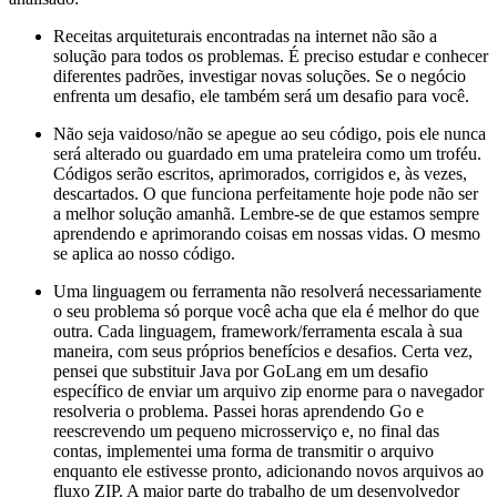
Receitas arquiteturais encontradas na internet não são a
solução para todos os problemas. É preciso estudar e conhecer
diferentes padrões, investigar novas soluções. Se o negócio
enfrenta um desafio, ele também será um desafio para você.
Não seja vaidoso/não se apegue ao seu código, pois ele nunca
será alterado ou guardado em uma prateleira como um troféu.
Códigos serão escritos, aprimorados, corrigidos e, às vezes,
descartados. O que funciona perfeitamente hoje pode não ser
a melhor solução amanhã. Lembre-se de que estamos sempre
aprendendo e aprimorando coisas em nossas vidas. O mesmo
se aplica ao nosso código.
Uma linguagem ou ferramenta não resolverá necessariamente
o seu problema só porque você acha que ela é melhor do que
outra. Cada linguagem, framework/ferramenta escala à sua
maneira, com seus próprios benefícios e desafios. Certa vez,
pensei que substituir Java por GoLang em um desafio
específico de enviar um arquivo zip enorme para o navegador
resolveria o problema. Passei horas aprendendo Go e
reescrevendo um pequeno microsserviço e, no final das
contas, implementei uma forma de transmitir o arquivo
enquanto ele estivesse pronto, adicionando novos arquivos ao
fluxo ZIP. A maior parte do trabalho de um desenvolvedor