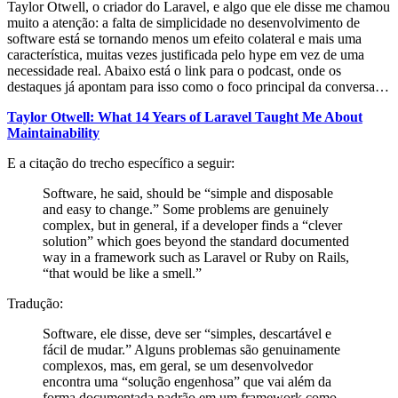
Taylor Otwell, o criador do Laravel, e algo que ele disse me chamou
muito a atenção: a falta de simplicidade no desenvolvimento de
software está se tornando menos um efeito colateral e mais uma
característica, muitas vezes justificada pelo hype em vez de uma
necessidade real. Abaixo está o link para o podcast, onde os
destaques já apontam para isso como o foco principal da conversa…
Taylor Otwell: What 14 Years of Laravel Taught Me About
Maintainability
E a citação do trecho específico a seguir:
Software, he said, should be “simple and disposable
and easy to change.” Some problems are genuinely
complex, but in general, if a developer finds a “clever
solution” which goes beyond the standard documented
way in a framework such as Laravel or Ruby on Rails,
“that would be like a smell.”
Tradução:
Software, ele disse, deve ser “simples, descartável e
fácil de mudar.” Alguns problemas são genuinamente
complexos, mas, em geral, se um desenvolvedor
encontra uma “solução engenhosa” que vai além da
forma documentada padrão em um framework como