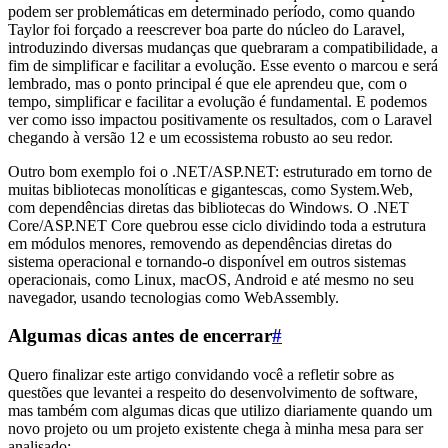
podem ser problemáticas em determinado período, como quando
Taylor foi forçado a reescrever boa parte do núcleo do Laravel,
introduzindo diversas mudanças que quebraram a compatibilidade, a
fim de simplificar e facilitar a evolução. Esse evento o marcou e será
lembrado, mas o ponto principal é que ele aprendeu que, com o
tempo, simplificar e facilitar a evolução é fundamental. E podemos
ver como isso impactou positivamente os resultados, com o Laravel
chegando à versão 12 e um ecossistema robusto ao seu redor.
Outro bom exemplo foi o .NET/ASP.NET: estruturado em torno de
muitas bibliotecas monolíticas e gigantescas, como System.Web,
com dependências diretas das bibliotecas do Windows. O .NET
Core/ASP.NET Core quebrou esse ciclo dividindo toda a estrutura
em módulos menores, removendo as dependências diretas do
sistema operacional e tornando-o disponível em outros sistemas
operacionais, como Linux, macOS, Android e até mesmo no seu
navegador, usando tecnologias como WebAssembly.
Algumas dicas antes de encerrar
#
Quero finalizar este artigo convidando você a refletir sobre as
questões que levantei a respeito do desenvolvimento de software,
mas também com algumas dicas que utilizo diariamente quando um
novo projeto ou um projeto existente chega à minha mesa para ser
analisado: