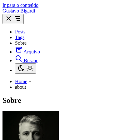
Ir para o conteúdo
Gustavo Bigardi
Posts
Tags
Sobre
Arquivo
Buscar
Home
»
about
Sobre