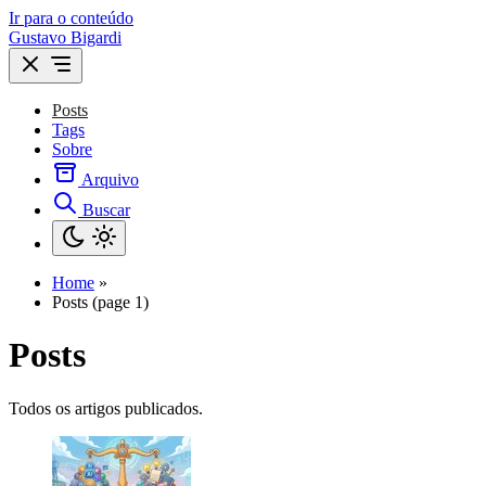
Ir para o conteúdo
Gustavo Bigardi
Posts
Tags
Sobre
Arquivo
Buscar
Home
»
Posts (page 1)
Posts
Todos os artigos publicados.