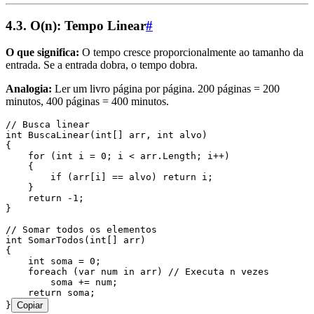
4.3. O(n): Tempo Linear
#
O que significa:
O tempo cresce proporcionalmente ao tamanho da
entrada. Se a entrada dobra, o tempo dobra.
Analogia:
Ler um livro página por página. 200 páginas = 200
minutos, 400 páginas = 400 minutos.
// Busca linear
int
 BuscaLinear
(
int
[] arr
,
 int
 alvo)
{
    for
 (
int
 i 
=
 0
; i 
<
 arr
.
Length
; i
++
)
    {
        if
 (
arr
[i] 
==
 alvo) 
return
 i;
    }
    return
 -
1
;
}
// Somar todos os elementos
int
 SomarTodos
(
int
[] arr)
{
    int
 soma 
=
 0
;
    foreach
 (
var
 num 
in
 arr) 
// Executa n vezes
        soma 
+=
 num;
    return
 soma;
}
Copiar