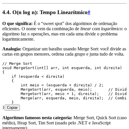
4.4. O(n log n): Tempo Linearítmico
#
O que significa:
É o “sweet spot” dos algoritmos de ordenação
eficientes. O nome vem da combinação de
linear
com
logarítmico
: o
algoritmo faz
operações, mas em cada uma divide o problema
n
logaritmicamente.
Analogia:
Organizar um baralho usando Merge Sort: você divide as
cartas em grupos menores, ordena cada grupo e junta tudo de volta.
// Merge Sort
void
 MergeSort
(
int
[] arr
,
 int
 esquerda
,
 int
 direita)
{
    if
 (esquerda 
<
 direita)
    {
        int
 meio 
=
 (esquerda 
+
 direita) 
/
 2
;
        MergeSort
(arr
,
 esquerda
,
 meio);       
// Divide
        MergeSort
(arr
,
 meio 
+
 1
,
 direita);    
// Divide
        Merge
(arr
,
 esquerda
,
 meio
,
 direita);  
// Combin
    }
}
Copiar
Algoritmos famosos nesta categoria:
Merge Sort, Quick Sort (caso
médio), Heap Sort, Tim Sort (usado pelo .NET e JavaScript
internamente).