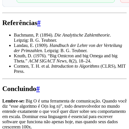
Referências
#
Bachmann, P. (1894).
Die Analytische Zahlentheorie
.
Leipzig: B. G. Teubner.
Landau, E. (1909).
Handbuch der Lehre von der Verteilung
der Primzahlen
. Leipzig: B. G. Teubner.
Knuth, D. (1976). “Big Omicron and big Omega and big
Theta.”
ACM SIGACT News
, 8(2), 18–24.
Cormen, T. H. et al.
Introduction to Algorithms
(CLRS), MIT
Press.
Concluindo
#
Lembre-se:
Big O é uma ferramenta de comunicação. Quando você
diz “esse algoritmo é O(n log n)”, todo desenvolvedor no mundo
entende exatamente o que você quer dizer sobre seu comportamento
em escala. Dominar essa linguagem é essencial para escrever
software que funciona não apenas hoje, mas quando seus dados
crescerem 100x.