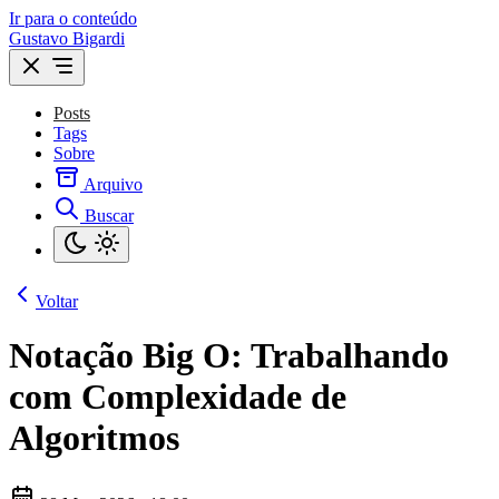
Ir para o conteúdo
Gustavo Bigardi
Posts
Tags
Sobre
Arquivo
Buscar
Voltar
Notação Big O: Trabalhando
com Complexidade de
Algoritmos