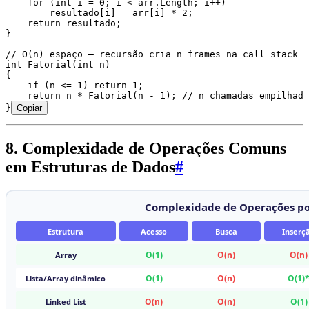
    for
 (
int
 i 
=
 0
; i 
<
 arr
.
Length
; i
++
)
        resultado
[i] 
=
 arr
[i] 
*
 2
;
    return
 resultado;
}
// O(n) espaço — recursão cria n frames na call stack
int
 Fatorial
(
int
 n)
{
    if
 (n 
<=
 1
) 
return
 1
;
    return
 n 
*
 Fatorial
(n 
-
 1
); 
// n chamadas empilhada
}
Copiar
8. Complexidade de Operações Comuns
em Estruturas de Dados
#