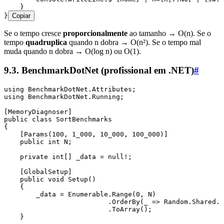
    }
}
Copiar
Se o tempo cresce
proporcionalmente
ao tamanho → O(n). Se o
tempo
quadruplica
quando n dobra → O(n²). Se o tempo mal
muda quando n dobra → O(log n) ou O(1).
9.3. BenchmarkDotNet (profissional em .NET)
#
using
 BenchmarkDotNet
.
Attributes
;
using
 BenchmarkDotNet
.
Running
;
[
MemoryDiagnoser
]
public
 class
 SortBenchmarks
{
    [
Params
(
100
,
 1_000
,
 10_000
,
 100_000
)]
    public
 int
 N;
    private
 int
[] _data 
=
 null
!
;
    [
GlobalSetup
]
    public
 void
 Setup
()
    {
        _data 
=
 Enumerable
.
Range
(
0
,
 N)
                          .
OrderBy
(_ 
=>
 Random
.
Shared
.
N
                          .
ToArray
();
    }