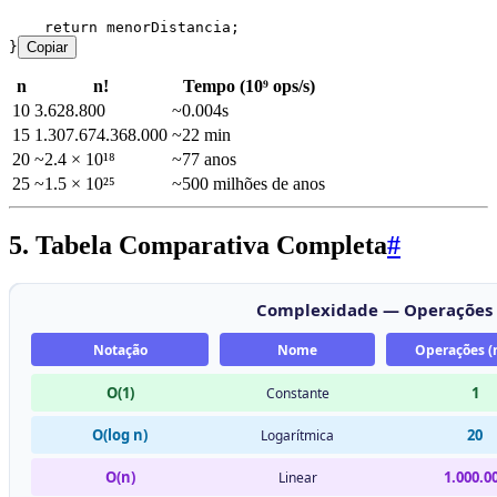
    return
 menorDistancia;
}
Copiar
n
n!
Tempo (10⁹ ops/s)
10
3.628.800
~0.004s
15
1.307.674.368.000
~22 min
20
~2.4 × 10¹⁸
~77 anos
25
~1.5 × 10²⁵
~500 milhões de anos
5. Tabela Comparativa Completa
#