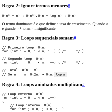
Regra 2: Ignore termos menores
#
→
,
→
O(n² + n)
O(n²)
O(n + log n)
O(n)
O termo dominante é o que define a taxa de crescimento. Quando
n
é grande,
torna
insignificante.
n²
n
Regra 3: Loops sequenciais somam
#
// Primeiro loop: O(n)
for
 (
int
 i 
=
 0
; i 
<
 n; i
++
) { 
/* ... */
 }
// Segundo loop: O(m)
for
 (
int
 j 
=
 0
; j 
<
 m; j
++
) { 
/* ... */
 }
// Total: O(n + m)
// Se n == m: O(2n) → O(n)
Copiar
Regra 4: Loops aninhados multiplicam
#
// Loop externo: O(n)
for
 (
int
 i 
=
 0
; i 
<
 n; i
++
)
{
    // Loop interno: O(n)
    for
 (
int
 j 
=
 0
; j 
<
 n; j
++
)