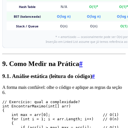
9. Como Medir na Prática
#
9.1. Análise estática (leitura do código)
#
A forma mais confiável: olhe o código e aplique as regras da seção
6.
// Exercício: qual a complexidade?
int
 EncontrarMaximo
(
int
[] arr)
{
    int
 max 
=
 arr
[
0
];                       
// O(1)
    for
 (
int
 i 
=
 1
; i 
<
 arr
.
Length
; i
++
)    
// O(n)
    {
        if
 (
arr
[i] 
>
 max) max 
=
 arr
[i];     
// O(1)