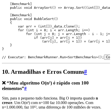
    [
Benchmark
]
    public
 void
 ArraySort
() 
=>
 Array
.
Sort
((
int
[])
_data
.
    [
Benchmark
]
    public
 void
 BubbleSort
()
    {
        var
 arr 
=
 (
int
[])
_data
.
Clone
();
        for
 (
int
 i 
=
 0
; i 
<
 arr
.
Length
; i
++
)
            for
 (
int
 j 
=
 0
; j 
<
 arr
.
Length
 -
 i 
-
 1
; j
++
                if
 (
arr
[j] 
>
 arr
[j 
+
 1
])
                    (arr[j]
,
 arr[j + 1]) 
=
 (
arr
[j 
+
 1
]
,
    }
}
// Executar: BenchmarkRunner.Run<SortBenchmarks>();
Cop
10. Armadilhas e Erros Comuns
#
❌ “Meu algoritmo O(n²) é rápido com 100
elementos”
#
Sim, para n pequeno tudo funciona. Big O importa quando
n
cresce
. Um O(n²) com n=100 faz 10.000 operações. Com
n=1.000.000, faz 10¹², uma diferença de 100 milhões de vezes.