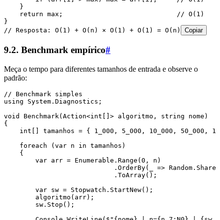
    }
    return
 max;                             
// O(1)
}
// Resposta: O(1) + O(n) × O(1) + O(1) = O(n)
Copiar
9.2. Benchmark empírico
#
Meça o tempo para diferentes tamanhos de entrada e observe o
padrão:
// Benchmark simples
using
 System
.
Diagnostics
;
void
 Benchmark
(
Action
<
int
[]> algoritmo
,
 string
 nome)
{
    int
[] tamanhos 
=
 { 
1_000
,
 5_000
,
 10_000
,
 50_000
,
 10
    foreach
 (
var
 n 
in
 tamanhos)
    {
        var
 arr 
=
 Enumerable
.
Range
(
0
,
 n)
                            .
OrderBy
(_ 
=>
 Random
.
Shared
                            .
ToArray
();
        var
 sw 
=
 Stopwatch
.
StartNew
();
        algoritmo
(arr);
        sw
.
Stop
();
        Console
.
WriteLine
(
$"
{
nome
}
 | n=
{
n
,
7
:
N0
}
 | 
{
sw
.
E