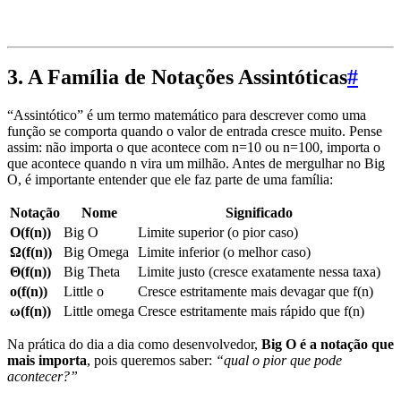
3. A Família de Notações Assintóticas
#
“Assintótico” é um termo matemático para descrever como uma
função se comporta quando o valor de entrada cresce muito. Pense
assim: não importa o que acontece com n=10 ou n=100, importa o
que acontece quando n vira um milhão. Antes de mergulhar no Big
O, é importante entender que ele faz parte de uma família:
Notação
Nome
Significado
O(f(n))
Big O
Limite superior (o pior caso)
Ω(f(n))
Big Omega
Limite inferior (o melhor caso)
Θ(f(n))
Big Theta
Limite justo (cresce exatamente nessa taxa)
o(f(n))
Little o
Cresce estritamente mais devagar que f(n)
ω(f(n))
Little omega
Cresce estritamente mais rápido que f(n)
Na prática do dia a dia como desenvolvedor,
Big O é a notação que
mais importa
, pois queremos saber:
“qual o pior que pode
acontecer?”