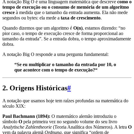
A notação Big O é uma linguagem matemática que descreve
como o
tempo de execução ou o consumo de memória de um algoritmo
cresce
à medida que o tamanho da entrada aumenta. Ela não mede
segundos ou bytes: ela mede a
taxa de crescimento
.
Quando dizemos que um algoritmo é
O(n)
, estamos dizendo: “no
pior caso, o tempo de execução cresce de forma proporcional ao
tamanho da entrada”. Se a entrada dobra, o tempo aproximadamente
dobra.
A notação Big O responde a uma pergunta fundamental:
“Se eu multiplicar o tamanho da entrada por 10, o
que acontece com o tempo de execução?“
2. Origens Históricas
#
A notação que usamos hoje tem raízes profundas na matemática do
século XIX:
Paul Bachmann (1894):
O matemático alemão introduziu o
símbolo
O
pela primeira vez no segundo volume do seu livro
Analytische Zahlentheorie
(Teoria Analítica dos Números). A letra
O
vem da palavra alemã
Ordnung
, que significa “ordem de