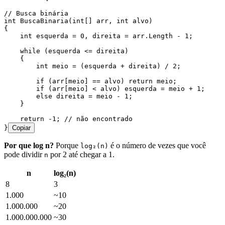
// Busca binária
int
 BuscaBinaria
(
int
[] arr
,
 int
 alvo)
{
    int
 esquerda 
=
 0
,
 direita 
=
 arr
.
Length
 -
 1
;
    while
 (esquerda 
<=
 direita)
    {
        int
 meio 
=
 (esquerda 
+
 direita) 
/
 2
;
        if
 (
arr
[meio] 
==
 alvo) 
return
 meio;
        if
 (
arr
[meio] 
<
 alvo) esquerda 
=
 meio 
+
 1
;
        else
 direita 
=
 meio 
-
 1
;
    }
    return
 -
1
; 
// não encontrado
}
Copiar
Por que log n?
Porque
é o número de vezes que você
log₂(n)
pode dividir
por 2 até chegar a 1.
n
n
log₂(n)
8
3
1.000
~10
1.000.000
~20
1.000.000.000
~30