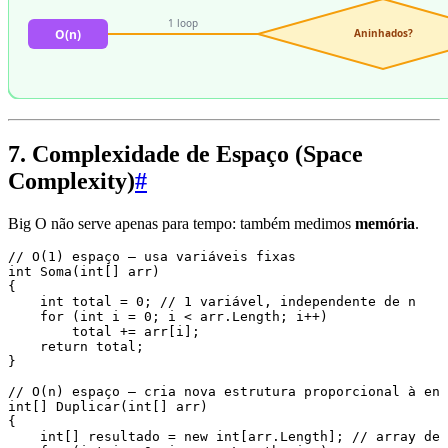
7. Complexidade de Espaço (Space
Complexity)
#
Big O não serve apenas para tempo: também medimos
memória
.
// O(1) espaço — usa variáveis fixas
int
 Soma
(
int
[] arr)
{
    int
 total 
=
 0
; 
// 1 variável, independente de n
    for
 (
int
 i 
=
 0
; i 
<
 arr
.
Length
; i
++
)
        total 
+=
 arr
[i];
    return
 total;
}
// O(n) espaço — cria nova estrutura proporcional à ent
int
[] 
Duplicar
(
int
[] arr)
{
    int
[] resultado 
=
 new
 int
[
arr
.
Length
]; 
// array de 