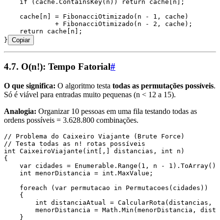
    if
 (
cache
.
ContainsKey
(n)) 
return
 cache
[n];
    cache
[n] 
=
 FibonacciOtimizado
(n 
-
 1
,
 cache)
             +
 FibonacciOtimizado
(n 
-
 2
,
 cache);
    return
 cache
[n];
}
Copiar
4.7. O(n!): Tempo Fatorial
#
O que significa:
O algoritmo testa
todas as permutações possíveis
.
Só é viável para entradas muito pequenas (n < 12 a 15).
Analogia:
Organizar 10 pessoas em uma fila testando todas as
ordens possíveis = 3.628.800 combinações.
// Problema do Caixeiro Viajante (Brute Force)
// Testa todas as n! rotas possíveis
int
 CaixeiroViajante
(
int
[
,
] distancias
,
 int
 n)
{
    var
 cidades 
=
 Enumerable
.
Range
(
1
,
 n 
-
 1
)
.
ToArray
();
    int
 menorDistancia 
=
 int
.
MaxValue
;
    foreach
 (
var
 permutacao 
in
 Permutacoes
(cidades))
    {
        int
 distanciaAtual 
=
 CalcularRota
(distancias
,
 p
        menorDistancia 
=
 Math
.
Min
(menorDistancia
,
 dista
    }