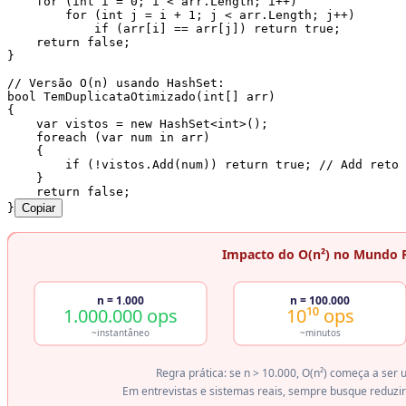
    for
 (
int
 i 
=
 0
; i 
<
 arr
.
Length
; i
++
)
        for
 (
int
 j 
=
 i 
+
 1
; j 
<
 arr
.
Length
; j
++
)
            if
 (
arr
[i] 
==
 arr
[j]) 
return
 true
;
    return
 false
;
}
// Versão O(n) usando HashSet:
bool
 TemDuplicataOtimizado
(
int
[] arr)
{
    var
 vistos 
=
 new
 HashSet
<
int
>();
    foreach
 (
var
 num 
in
 arr)
    {
        if
 (
!
vistos
.
Add
(num)) 
return
 true
; 
// Add retor
    }
    return
 false
;
}
Copiar