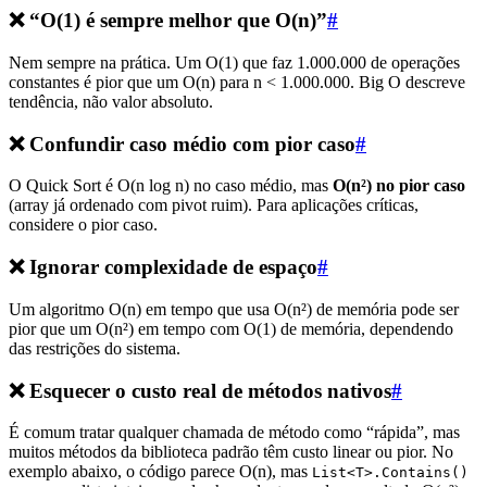
❌ “O(1) é sempre melhor que O(n)”
#
Nem sempre na prática. Um O(1) que faz 1.000.000 de operações
constantes é pior que um O(n) para n < 1.000.000. Big O descreve
tendência, não valor absoluto.
❌ Confundir caso médio com pior caso
#
O Quick Sort é O(n log n) no caso médio, mas
O(n²) no pior caso
(array já ordenado com pivot ruim). Para aplicações críticas,
considere o pior caso.
❌ Ignorar complexidade de espaço
#
Um algoritmo O(n) em tempo que usa O(n²) de memória pode ser
pior que um O(n²) em tempo com O(1) de memória, dependendo
das restrições do sistema.
❌ Esquecer o custo real de métodos nativos
#
É comum tratar qualquer chamada de método como “rápida”, mas
muitos métodos da biblioteca padrão têm custo linear ou pior. No
exemplo abaixo, o código parece O(n), mas
List<T>.Contains()