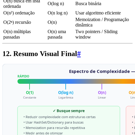
O(n) busca em lista
O(log n)
Busca binária
ordenada
O(n²) ordenação
O(n log n)
Usar algoritmo eficiente
Memoization / Programação
O(2ⁿ) recursão
O(n)
dinâmica
O(n) múltiplas
O(n) uma
Two pointers / Sliding
passadas
passada
window
12. Resumo Visual Final
#