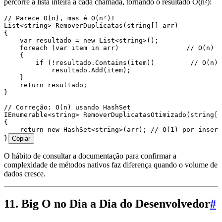
percorre a lista inteira a cada chamada, tornando o resultado O(n²):
// Parece O(n), mas é O(n²)!
List
<
string
> 
RemoverDuplicatas
(
string
[] arr)
{
    var
 resultado 
=
 new
 List
<
string
>();
    foreach
 (
var
 item 
in
 arr)                 
// O(n)
    {
        if
 (
!
resultado
.
Contains
(item))         
// O(n) 
            resultado
.
Add
(item);
    }
    return
 resultado;
}
// Correção: O(n) usando HashSet
IEnumerable
<
string
> 
RemoverDuplicatasOtimizado
(
string
[]
{
    return
 new
 HashSet
<
string
>(arr); 
// O(1) por inserç
}
Copiar
O hábito de consultar a documentação para confirmar a
complexidade de métodos nativos faz diferença quando o volume de
dados cresce.
11. Big O no Dia a Dia do Desenvolvedor
#