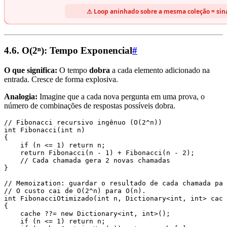
4.6. O(2ⁿ): Tempo Exponencial
#
O que significa:
O tempo
dobra
a cada elemento adicionado na
entrada. Cresce de forma explosiva.
Analogia:
Imagine que a cada nova pergunta em uma prova, o
número de combinações de respostas possíveis dobra.
// Fibonacci recursivo ingênuo (O(2^n))
int
 Fibonacci
(
int
 n)
{
    if
 (n 
<=
 1
) 
return
 n;
    return
 Fibonacci
(n 
-
 1
) 
+
 Fibonacci
(n 
-
 2
);
    // Cada chamada gera 2 novas chamadas
}
// Memoization: guardar o resultado de cada chamada par
// O custo cai de O(2^n) para O(n).
int
 FibonacciOtimizado
(
int
 n
,
 Dictionary
<
int
,
 int
> cach
{
    cache 
??=
 new
 Dictionary
<
int
,
 int
>();
    if
 (n 
<=
 1
) 
return
 n;