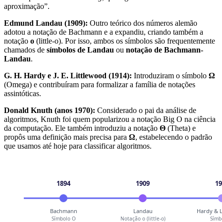
aproximação”.
Edmund Landau (1909):
Outro teórico dos números alemão
adotou a notação de Bachmann e a expandiu, criando também a
notação
o
(little-o). Por isso, ambos os símbolos são frequentemente
chamados de
símbolos de Landau
ou
notação de Bachmann-
Landau
.
G. H. Hardy e J. E. Littlewood (1914):
Introduziram o símbolo
Ω
(Omega) e contribuíram para formalizar a família de notações
assintóticas.
Donald Knuth (anos 1970):
Considerado o pai da análise de
algoritmos, Knuth foi quem popularizou a notação Big O na ciência
da computação. Ele também introduziu a notação
Θ
(Theta) e
propôs uma definição mais precisa para
Ω
, estabelecendo o padrão
que usamos até hoje para classificar algoritmos.