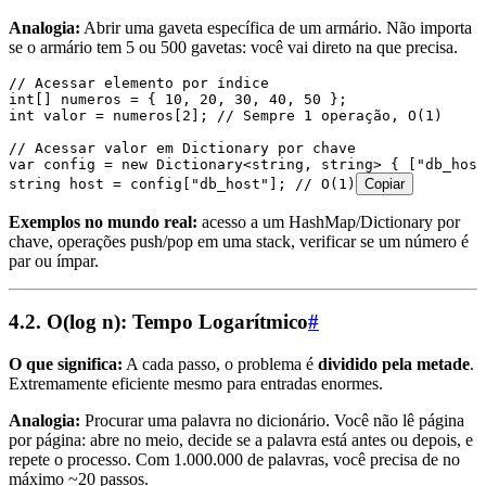
Analogia:
Abrir uma gaveta específica de um armário. Não importa
se o armário tem 5 ou 500 gavetas: você vai direto na que precisa.
// Acessar elemento por índice
int
[] numeros 
=
 { 
10
,
 20
,
 30
,
 40
,
 50
 };
int
 valor 
=
 numeros
[
2
]; 
// Sempre 1 operação, O(1)
// Acessar valor em Dictionary por chave
var
 config 
=
 new
 Dictionary
<
string
,
 string
> { [
"
db_host
string
 host 
=
 config
[
"
db_host
"
]; 
// O(1)
Copiar
Exemplos no mundo real:
acesso a um HashMap/Dictionary por
chave, operações push/pop em uma stack, verificar se um número é
par ou ímpar.
4.2. O(log n): Tempo Logarítmico
#
O que significa:
A cada passo, o problema é
dividido pela metade
.
Extremamente eficiente mesmo para entradas enormes.
Analogia:
Procurar uma palavra no dicionário. Você não lê página
por página: abre no meio, decide se a palavra está antes ou depois, e
repete o processo. Com 1.000.000 de palavras, você precisa de no
máximo ~20 passos.