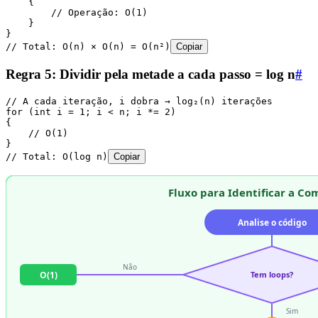
    {
        // Operação: O(1)
    }
}
// Total: O(n) × O(n) = O(n²)
Copiar
Regra 5: Dividir pela metade a cada passo = log n
#
// A cada iteração, i dobra → log₂(n) iterações
for
 (
int
 i 
=
 1
; i 
<
 n; i 
*=
 2
)
{
    // O(1)
}
// Total: O(log n)
Copiar