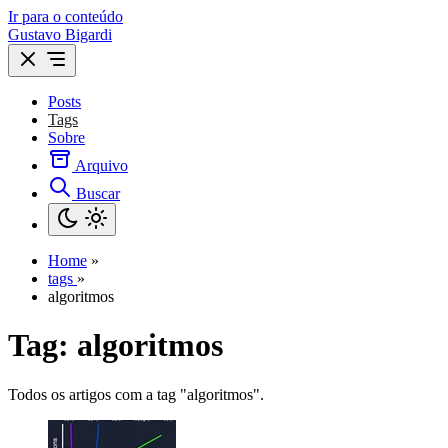
Ir para o conteúdo
Gustavo Bigardi
Posts
Tags
Sobre
Arquivo
Buscar
Home
»
tags
»
algoritmos
Tag:
algoritmos
Todos os artigos com a tag "algoritmos".