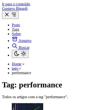
Ir para o conteúdo
Gustavo Bigardi
Posts
Tags
Sobre
Arquivo
Buscar
Home
»
tags
»
performance
Tag:
performance
Todos os artigos com a tag "performance".