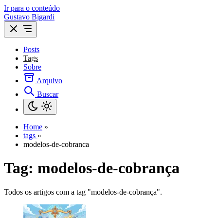
Ir para o conteúdo
Gustavo Bigardi
Posts
Tags
Sobre
Arquivo
Buscar
Home
»
tags
»
modelos-de-cobranca
Tag:
modelos-de-cobrança
Todos os artigos com a tag "modelos-de-cobrança".