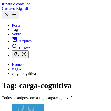
Ir para o conteúdo
Gustavo Bigardi
Posts
Tags
Sobre
Arquivo
Buscar
Home
»
tags
»
carga-cognitiva
Tag:
carga-cognitiva
Todos os artigos com a tag "carga-cognitiva".